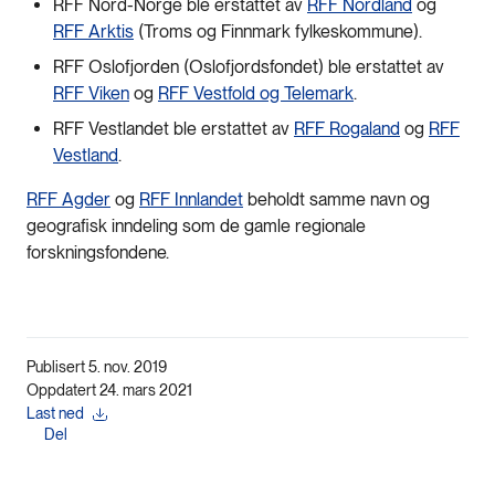
RFF Nord-Norge ble erstattet av
RFF Nordland
og
RFF Arktis
(Troms og Finnmark fylkeskommune).
RFF Oslofjorden (Oslofjordsfondet) ble erstattet av
RFF Viken
og
RFF Vestfold og Telemark
.
RFF Vestlandet ble erstattet av
RFF Rogaland
og
RFF
Vestland
.
RFF Agder
og
RFF Innlandet
beholdt samme navn og
geografisk inndeling som de gamle regionale
forskningsfondene.
Publisert 5. nov. 2019
Oppdatert 24. mars 2021
Last ned
Del