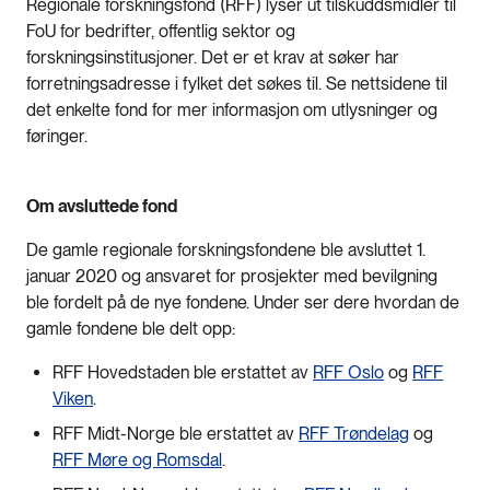
Regionale forskningsfond (RFF) lyser ut tilskuddsmidler til
FoU for bedrifter, offentlig sektor og
forskningsinstitusjoner. Det er et krav at søker har
forretningsadresse i fylket det søkes til. Se nettsidene til
det enkelte fond for mer informasjon om utlysninger og
føringer.
Om avsluttede fond
De gamle regionale forskningsfondene ble avsluttet 1.
januar 2020 og ansvaret for prosjekter med bevilgning
ble fordelt på de nye fondene. Under ser dere hvordan de
gamle fondene ble delt opp:
RFF Hovedstaden ble erstattet av
RFF Oslo
og
RFF
Viken
.
RFF Midt-Norge ble erstattet av
RFF Trøndelag
og
RFF Møre og Romsdal
.