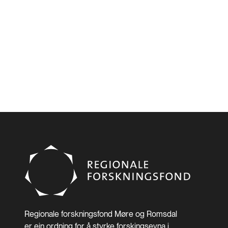
Regionale forskningsfond Møre og Romsdal
er ein ordning for å styrke forskingsevna i