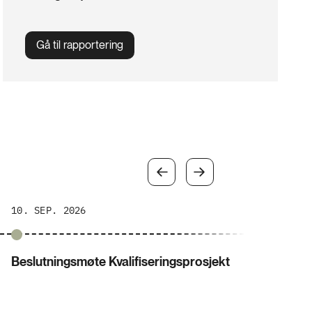
Gå til rapportering
10. SEP. 2026
1. NO
Beslutningsmøte Kvalifiseringsprosjekt
Innlev