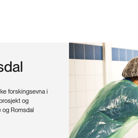
sdal
ke forskingsevna i
prosjekt og
re og Romsdal