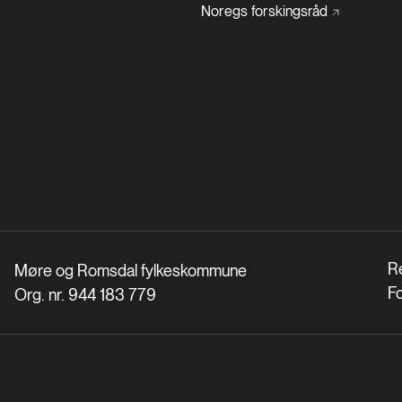
Noregs
forskingsråd
R
Møre og Romsdal fylkeskommune
F
Org. nr. 944 183 779