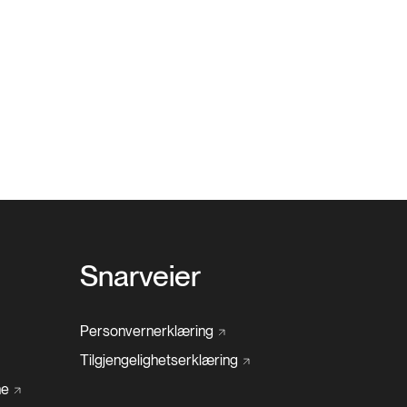
Snarveier
Personvernerklæring
Tilgjengelighetserklæring
ne