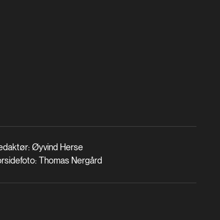
edaktør: Øyvind Herse
orsidefoto: Thomas Nergård