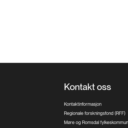
Kontakt oss
Kontaktinformasjon
Regionale forskningsfond (RFF)
Møre og Romsdal
fylkeskommu