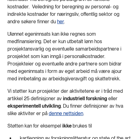
kostnader. Veiledning for beregning av personal- og
indirekte kostnader for næringsliv, offentlig sektor og
andre søkere finner du
her
.
Ulønnet egeninnsats kan ikke regnes som
medfinansiering. Det er kun utbetalt lønn hos
prosjektansvarlig og eventuelle samarbeidspartnere i
prosjektet som kan inngå i personalkostnader.
Prosjekteier og eventuelle andre partnere som bidrar
med egeninnsats i form av eget arbeid må være ajour
med innbetaling av arbeidsgiveravgift og skattetrekk.
Vi støtter kun prosjekter der aktivitetene er i tråd med
artikkel 25 definisjoner av
industriell forskning
eller
eksperimentell utvikling
. Du finner definisjoner av hva
slike aktiviter er på
denne nettsiden
.
Støtten kan for eksempel
ikke
brukes til
kartlegging av forskningslitteratur og state of the art