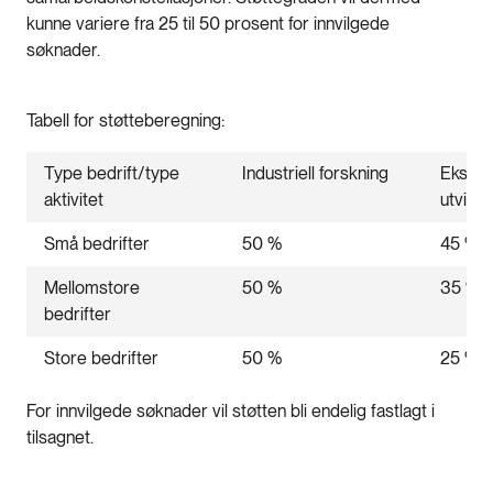
kunne variere fra 25 til 50 prosent for innvilgede
søknader.
Tabell for støtteberegning:
Type bedrift/type
Industriell forskning
Eksper
aktivitet
utvikli
Små bedrifter
50 %
45 %
Mellomstore
50 %
35 %
bedrifter
Store bedrifter
50 %
25 %
For innvilgede søknader vil støtten bli endelig fastlagt i
tilsagnet.