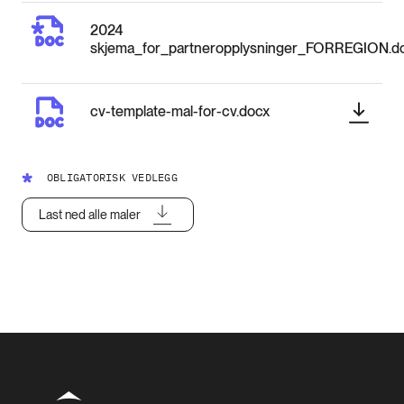
2024
skjema_for_partneropplysninger_FORREGION.d
cv-template-mal-for-cv.docx
OBLIGATORISK VEDLEGG
Last ned alle maler