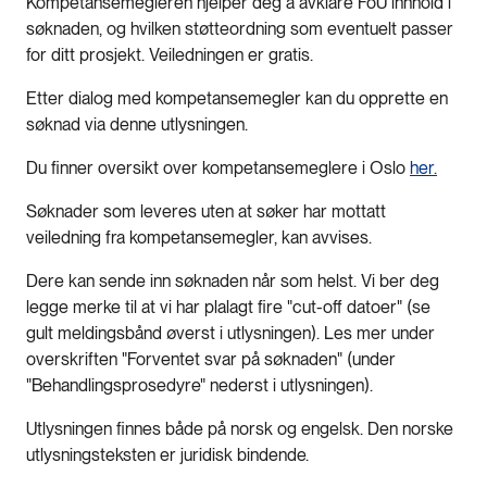
Kompetansemegleren hjelper deg å avklare FoU innhold i
søknaden, og hvilken støtteordning som eventuelt passer
for ditt prosjekt. Veiledningen er gratis.
Etter dialog med kompetansemegler kan du opprette en
søknad via denne utlysningen.
Du finner oversikt over kompetansemeglere i Oslo
her.
Søknader som leveres uten at søker har mottatt
veiledning fra kompetansemegler, kan avvises.
Dere kan sende inn søknaden når som helst. Vi ber deg
legge merke til at vi har plalagt fire "cut-off datoer" (se
gult meldingsbånd øverst i utlysningen). Les mer under
overskriften "Forventet svar på søknaden" (under
"Behandlingsprosedyre" nederst i utlysningen).
Utlysningen finnes både på norsk og engelsk. Den norske
utlysningsteksten er juridisk bindende.