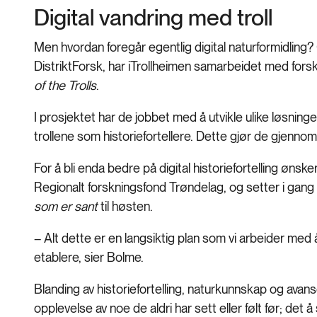
Digital vandring med troll
Men hvordan foregår egentlig digital naturformidli
DistriktForsk, har iTrollheimen samarbeidet med fors
of the Trolls
.
I prosjektet har de jobbet med å utvikle ulike løsninger 
trollene som historiefortellere. Dette gjør de gjennom u
For å bli enda bedre på digital historiefortelling ønsk
Regionalt forskningsfond Trøndelag, og setter i gang
som er sant
til høsten.
– Alt dette er en langsiktig plan som vi arbeider med å
etablere, sier Bolme.
Blanding av historiefortelling, naturkunnskap og avan
opplevelse av noe de aldri har sett eller følt før; det å